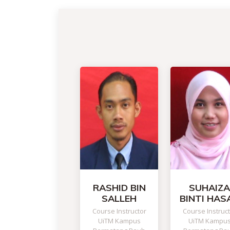
RASHID BIN
SUHAIZA
SALLEH
BINTI HAS
Course Instructor
Course Instruc
UiTM Kampus
UiTM Kampu