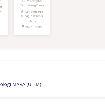
uh
UiTM Kampus
Permatang Pauh
ge
or
4.3 (average
sufo)
instructor
rating
)
15
course(s)
nologi MARA (UiTM)