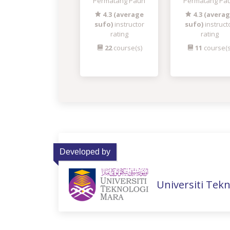
Permatang Pauh
Permatang Pa
4.3 (average
4.3 (avera
sufo)
instructor
sufo)
instruct
rating
rating
22
course(s)
11
course(s
Developed by
Universiti Tek