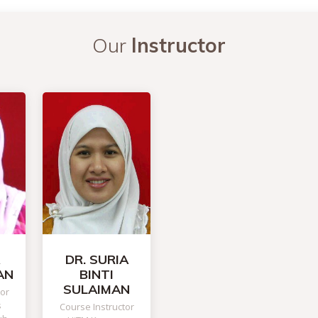
Our
Instructor
DR. SURIA
AN
BINTI
SULAIMAN
tor
s
Course Instructor