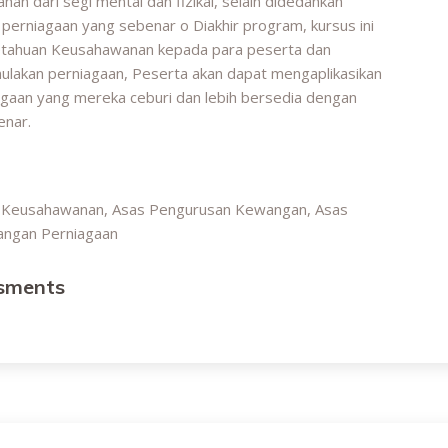
an dari segi mental dan fizikal, selain didedahkan
perniagaan yang sebenar o Diakhir program, kursus ini
etahuan Keusahawanan kepada para peserta dan
akan perniagaan, Peserta akan dapat mengaplikasikan
gaan yang mereka ceburi dan lebih bersedia dengan
enar.
s Keusahawanan, Asas Pengurusan Kewangan, Asas
angan Perniagaan
ssments