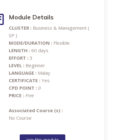
Module Details
CLUSTER :
Business & Management (
SP )
MODE/DURATION :
Flexible
LENGTH :
60 days
EFFORT :
3
LEVEL :
Beginner
LANGUAGE :
Malay
CERTIFICATE :
Yes
CPD POINT :
0
PRICE :
Free
Associated Course (s) :
No Course
Join this module