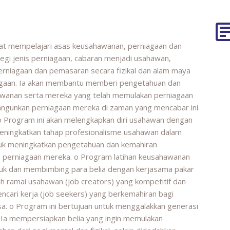
apat mempelajari asas keusahawanan, perniagaan dan
segi jenis perniagaan, cabaran menjadi usahawan,
erniagaan dan pemasaran secara fizikal dan alam maya
agaan. Ia akan membantu memberi pengetahuan dan
awanan serta mereka yang telah memulakan perniagaan
angunkan perniagaan mereka di zaman yang mencabar ini.
: o Program ini akan melengkapkan diri usahawan dengan
eningkatkan tahap profesionalisme usahawan dalam
tuk meningkatkan pengetahuan dan kemahiran
perniagaan mereka. o Program latihan keusahawanan
k dan membimbing para belia dengan kerjasama pakar
ih ramai usahawan (job creators) yang kompetitif dan
encari kerja (job seekers) yang berkemahiran bagi
a. o Program ini bertujuan untuk menggalakkan generasi
. Ia mempersiapkan belia yang ingin memulakan