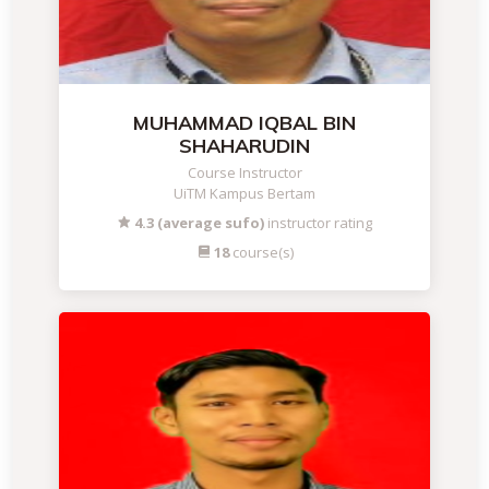
MUHAMMAD IQBAL BIN
SHAHARUDIN
Course Instructor
UiTM Kampus Bertam
4.3 (average sufo)
instructor rating
18
course(s)