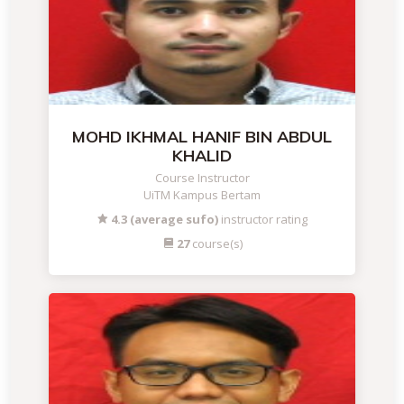
MOHD IKHMAL HANIF BIN ABDUL
KHALID
Course Instructor
UiTM Kampus Bertam
4.3 (average sufo)
instructor rating
27
course(s)