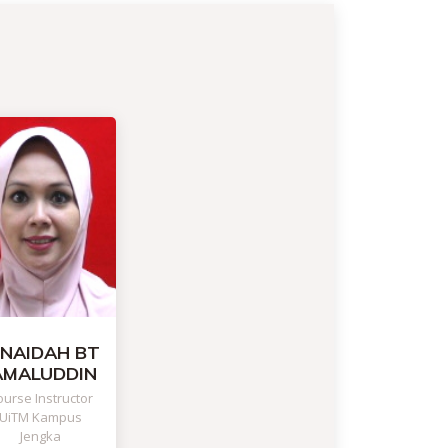
UNAIDAH BT
AMALUDDIN
urse Instructor
UiTM Kampus
Jengka