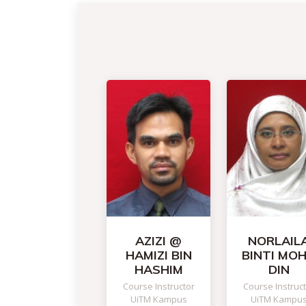
AZIZI @
NORLAIL
HAMIZI BIN
BINTI MO
HASHIM
DIN
Course Instructor
Course Instruc
UiTM Kampus
UiTM Kampu