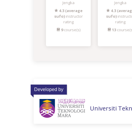
Jengka
Jengka
4.3 (average
4.3 (avera
sufo)
instructor
sufo)
instruct
rating
rating
9
course(s)
13
course(s
Developed by
Universiti Tek