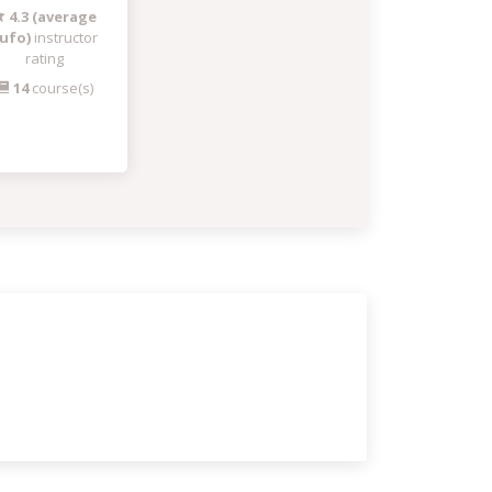
4.3 (average
ufo)
instructor
rating
14
course(s)