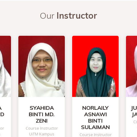
Our
Instructor
A
SYAHIDA
NORLAILY
J
HD
BINTI MD.
ASNAWI
J
ZENI
BINTI
Co
SULAIMAN
tor
Course Instructor
s
UiTM Kampus
Course Instructor