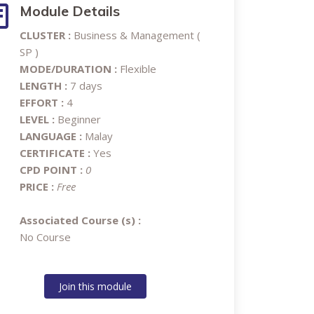
Module Details
CLUSTER :
Business & Management (
SP )
MODE/DURATION :
Flexible
LENGTH :
7 days
EFFORT :
4
LEVEL :
Beginner
LANGUAGE :
Malay
CERTIFICATE :
Yes
CPD POINT :
0
PRICE :
Free
Associated Course (s) :
No Course
Join this module