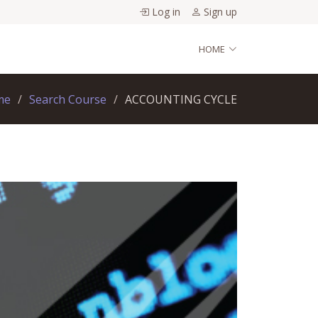
Log in
Sign up
HOME
me
Search Course
ACCOUNTING CYCLE