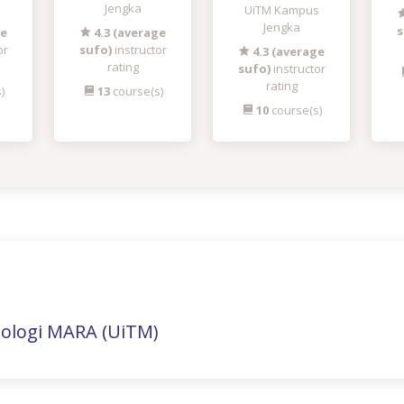
Jengka
UiTM Kampus
Jengka
s
ge
4.3 (average
or
sufo)
instructor
4.3 (average
rating
sufo)
instructor
rating
)
13
course(s)
10
course(s)
nologi MARA (UiTM)