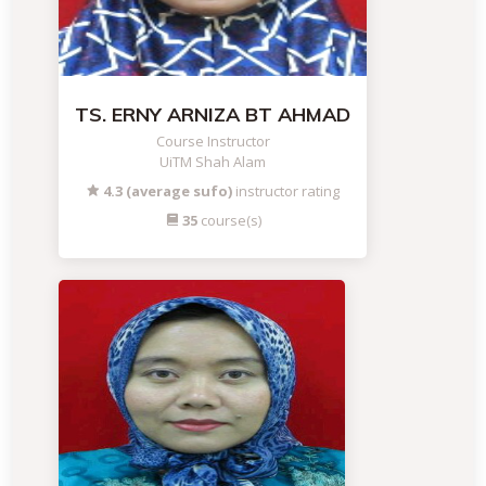
TS. ERNY ARNIZA BT AHMAD
Course Instructor
UiTM Shah Alam
4.3 (average sufo)
instructor rating
35
course(s)