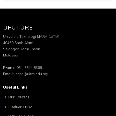
UFUTURE
Universiti Teknologi MARA (UiTM)
40450 Shah Alam
Selangor Darul Ehsan
Malaysia
Phone:
03 - 5544 8369
Email:
iceps@uitm.edu.my
Useful Links
Our Courses
E-Aduan UiTM