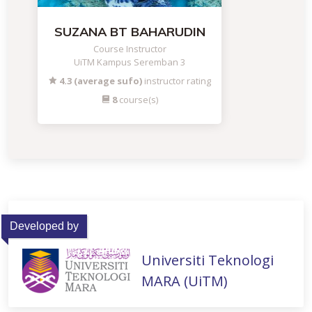
SUZANA BT BAHARUDIN
Course Instructor
UiTM Kampus Seremban 3
4.3 (average sufo)
instructor rating
8
course(s)
Developed by
Universiti Teknologi
MARA (UiTM)