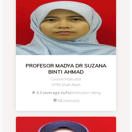
PROFESOR MADYA DR SUZANA
BINTI AHMAD
Course Instructor
UiTM Shah Alam
4.3 (average sufo)
instructor rating
12
course(s)