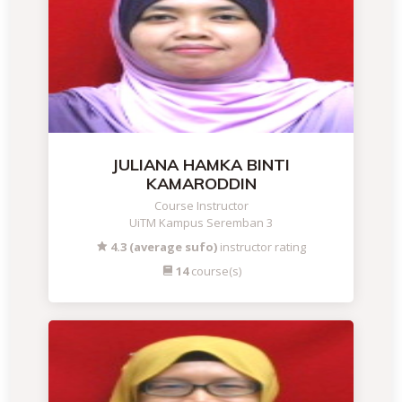
JULIANA HAMKA BINTI
KAMARODDIN
Course Instructor
UiTM Kampus Seremban 3
4.3 (average sufo)
instructor rating
14
course(s)