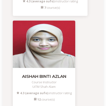
4.3 (average sufo)
instructor rating
7
course(s)
AISHAH BINTI AZLAN
Course Instructor
UiTM Shah Alam
4.3 (average sufo)
instructor rating
12
course(s)