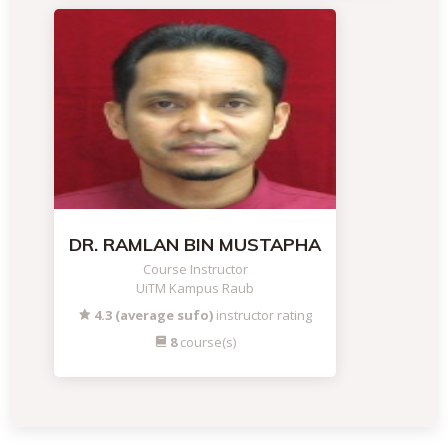
DR. RAMLAN BIN MUSTAPHA
Course Instructor
UiTM Kampus Raub
4.3 (average sufo)
instructor rating
8
course(s)