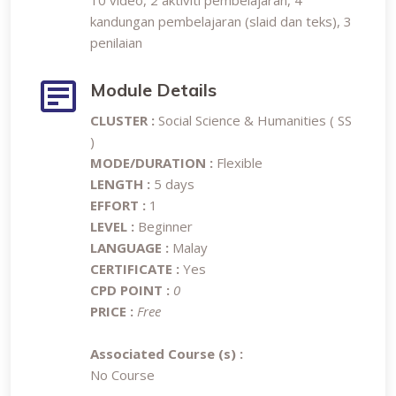
10 video, 2 aktiviti pembelajaran, 4
kandungan pembelajaran (slaid dan teks), 3
penilaian
Module Details
CLUSTER :
Social Science & Humanities ( SS
)
MODE/DURATION :
Flexible
LENGTH :
5 days
EFFORT :
1
LEVEL :
Beginner
LANGUAGE :
Malay
CERTIFICATE :
Yes
CPD POINT :
0
PRICE :
Free
Associated Course (s) :
No Course