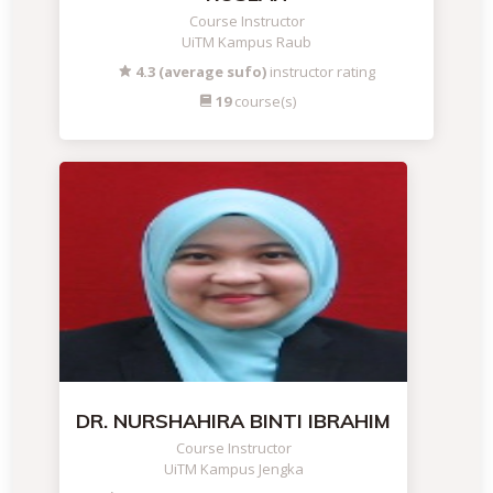
Course Instructor
UiTM Kampus Raub
4.3 (average sufo)
instructor rating
19
course(s)
DR. NURSHAHIRA BINTI IBRAHIM
Course Instructor
UiTM Kampus Jengka