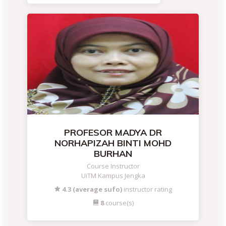
PROFESOR MADYA DR
NORHAPIZAH BINTI MOHD
BURHAN
Course Instructor
UiTM Kampus Jengka
4.3 (average sufo)
instructor rating
8
course(s)