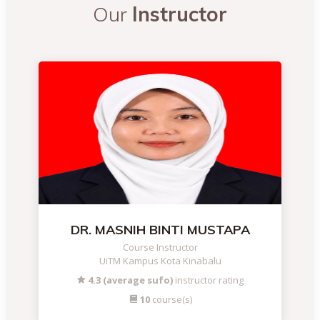
Our
Instructor
DR. MASNIH BINTI MUSTAPA
Course Instructor
UiTM Kampus Kota Kinabalu
4.3 (average sufo)
instructor rating
10
course(s)